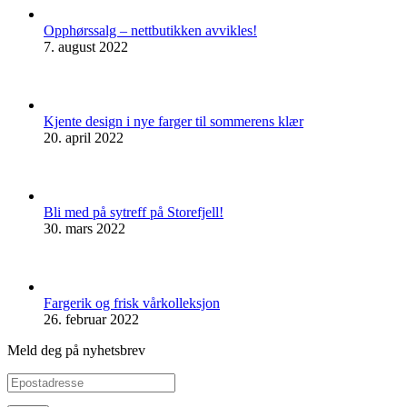
Opphørssalg – nettbutikken avvikles!
7. august 2022
Kjente design i nye farger til sommerens klær
20. april 2022
Bli med på sytreff på Storefjell!
30. mars 2022
Fargerik og frisk vårkolleksjon
26. februar 2022
Meld deg på nyhetsbrev