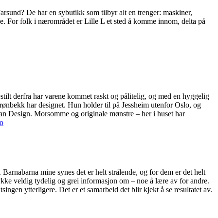
 Farsund? De har en sybutikk som tilbyr alt en trenger: maskiner,
ne. For folk i nærområdet er Lille L et sted å komme innom, delta på
stilt derfra har varene kommet raskt og pålitelig, og med en hyggelig
Grønbekk har designet. Hun holder til på Jessheim utenfor Oslo, og
ossan Design. Morsomme og originale mønstre – her i huset har
no
Barnabarna mine synes det er helt strålende, og for dem er det helt
fflykke veldig tydelig og grei informasjon om – noe å lære av for andre.
ingen ytterligere. Det er et samarbeid det blir kjekt å se resultatet av.