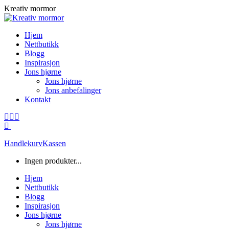
Skip
Kreativ mormor
to
content
Hjem
Nettbutikk
Blogg
Inspirasjon
Jons hjørne
Jons hjørne
Jons anbefalinger
Kontakt
Facebook
Instagram
Mail
page
page
page
opens
opens
opens
Handlekurv
Kassen
in
in
in
new
new
new
Ingen produkter...
window
window
window
Hjem
Nettbutikk
Blogg
Inspirasjon
Jons hjørne
Jons hjørne