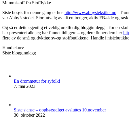
Mummistoff fra Stofflykke
Siste besøk for denne gang er hos
http://www.abbystekstiler.no
i Trond
var Abby’s stedet. Stort utvalg av alt en trenger, aktiv FB-side og rask 
Og så er dette egentlig et veldig urettferdig blogginnlegg – for en sku
har presentert alle jeg har funnet tidligere – og dere finner dem her
htt
flere av de små og dyktige sy-og stoffbutikkene. Handle i nisjebutikke
Handlekurv
Siste blogginnlegg
En drømmetur for syfolk!
7. mai 2023
Siste sjanse – opphørssalget avsluttes 10.november
30. oktober 2022