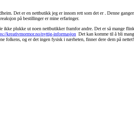
heim. Det er en nettbutikk jeg er innom rett som det er . Denne gangen tr
reaksjon på bestillinger er mine erfaringer.
lle ikke plukke ut noen nettbutikker framfor andre. Det er så mange flinke
ps://kreativmormor.no/nyttig-informasjon
Det kan komme til å bli mange 
ne folkens, og er det ingen fysisk i nærheten, finner dere dem på nettet!