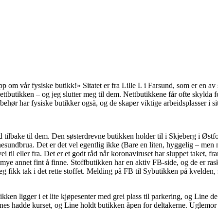
opp om vår fysiske butikk!» Sitatet er fra Lille L i Farsund, som er en 
tbutikken – og jeg slutter meg til dem. Nettbutikkene får ofte skylda fo
lbehør har fysiske butikker også, og de skaper viktige arbeidsplasser i si
 tilbake til dem. Den søsterdrevne butikken holder til i Skjeberg i Øst
esundbrua. Det er det vel egentlig ikke (Bare en liten, hyggelig – men m
til eller fra. Det er et godt råd når koronaviruset har sluppet taket, fram
e annet fint å finne. Stoffbutikken har en aktiv FB-side, og de er raske 
jeg fikk tak i det rette stoffet. Melding på FB til Sybutikken på kvelden, s
ken ligger i et lite kjøpesenter med grei plass til parkering, og Line d
snes hadde kurset, og Line holdt butikken åpen for deltakerne. Uglemor