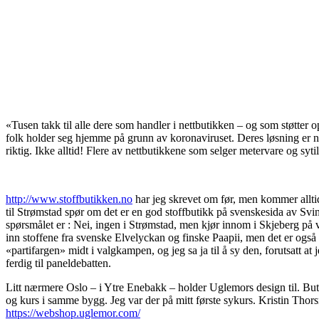
«Tusen takk til alle dere som handler i nettbutikken – og som støtter 
folk holder seg hjemme på grunn av koronaviruset. Deres løsning er net
riktig. Ikke alltid! Flere av nettbutikkene som selger metervare og syti
http://www.stoffbutikken.no
har jeg skrevet om før, men kommer alltid
til Strømstad spør om det er en god stoffbutikk på svenskesida av Svin
spørsmålet er : Nei, ingen i Strømstad, men kjør innom i Skjeberg på vei 
inn stoffene fra svenske Elvelyckan og finske Paapii, men det er også my
«partifargen» midt i valgkampen, og jeg sa ja til å sy den, forutsatt at 
ferdig til paneldebatten.
Litt nærmere Oslo – i Ytre Enebakk – holder Uglemors design til. Butik
og kurs i samme bygg. Jeg var der på mitt første sykurs. Kristin Thor
https://webshop.uglemor.com/