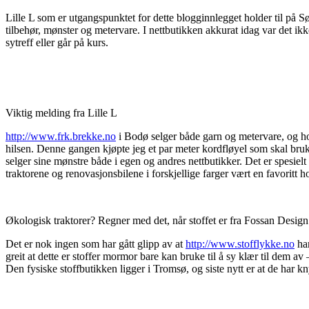
Lille L som er utgangspunktet for dette blogginnlegget holder til på Sø
tilbehør, mønster og metervare. I nettbutikken akkurat idag var det ik
sytreff eller går på kurs.
Viktig melding fra Lille L
http://www.frk.brekke.no
i Bodø selger både garn og metervare, og hol
hilsen. Denne gangen kjøpte jeg et par meter kordfløyel som skal bruk
selger sine mønstre både i egen og andres nettbutikker. Det er spesiel
traktorene og renovasjonsbilene i forskjellige farger vært en favoritt
Økologisk traktorer? Regner med det, når stoffet er fra Fossan Design
Det er nok ingen som har gått glipp av at
http://www.stofflykke.no
har
greit at dette er stoffer mormor bare kan bruke til å sy klær til dem av 
Den fysiske stoffbutikken ligger i Tromsø, og siste nytt er at de har kn