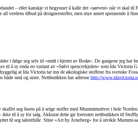
rlandet – eller kanskje vi begynner å kalle det «sørvest» når vi skal til
ke all verdens tilbud på designerstoffer, men mye annet spennende å fin
der i følge seg selv til «midt i hjertet av Bodø». De gangene jeg har be
es til å sy enda en variant av «Sølvi spencerkjolen» som Ida Victoria 
t hyggelig at Ida Victoria tar inn de økologiske stoffene fra svenske F
 hos både små og store. Nettbutikken har adresse
http://www.idavictoria.
 skaffet seg lisens på å selge stoffer med Mummimotiver i hele Norden. 
– ikke til å sy for salg. Akkurat dette gir forresten nettbutikken til Sto
yttet til seg talentfulle Stine «Art by Arneberg» for å utvikle Mummi-sats