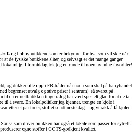
av stoff- og hobbybutikkene som er bekymret for hva som vil skje når
r at de fysiske butikkene sliter, og selvsagt er det mange ganger
tt lokalmiljø. I formiddag tok jeg en runde til noen av mine favoritter!
fold, og dukker ofte opp i FB-tråder når noen som skal på harryhandel
ed begrenset utvalg og stive priser i sentrum), så svaret på
 til da er nettbutikken tingen. Jeg har vært spesielt glad for at de tar
til å svare. En lokalpolitiker jeg kjenner, trengte en kjole i
var etter et par timer, stoffet sendt neste dag – og vi rakk å få kjolen
e Sousa som driver butikken har også et lokale som passer for sytreff-
 produserer egne stoffer i GOTS-godkjent kvalitet.