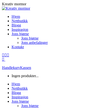
Skip
Kreativ mormor
to
content
Hjem
Nettbutikk
Blogg
Inspirasjon
Jons hjørne
Jons hjørne
Jons anbefalinger
Kontakt
Facebook
Instagram
Mail
page
page
page
opens
opens
opens
Handlekurv
Kassen
in
in
in
new
new
new
Ingen produkter...
window
window
window
Hjem
Nettbutikk
Blogg
Inspirasjon
Jons hjørne
Jons hjørne