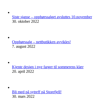
Siste sjanse – opphørssalget avsluttes 10.november
30. oktober 2022
Opphørssalg – nettbutikken avvikles!
7. august 2022
Kjente design i nye farger til sommerens klær
20. april 2022
Bli med på sytreff på Storefjell!
30. mars 2022