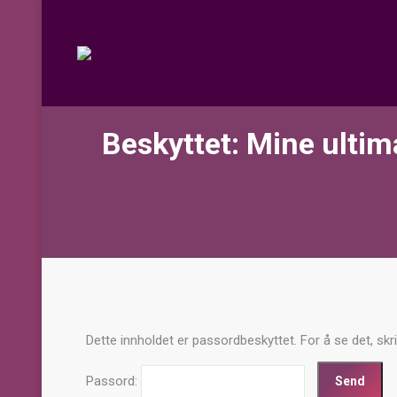
Beskyttet: Mine ultim
Dette innholdet er passordbeskyttet. For å se det, skr
Passord: