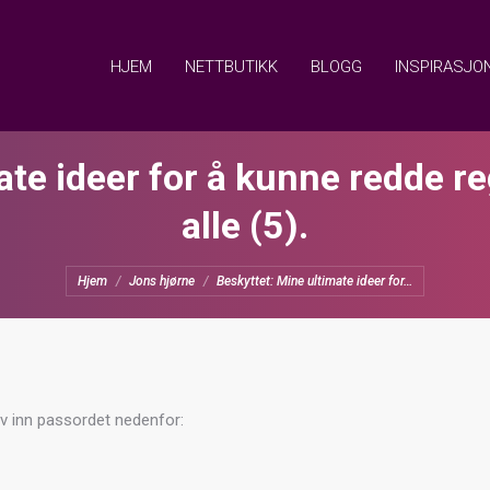
HJEM
NETTBUTIKK
BLOGG
INSPIRASJO
ate ideer for å kunne redde 
alle (5).
You are here:
Hjem
Jons hjørne
Beskyttet: Mine ultimate ideer for…
iv inn passordet nedenfor: