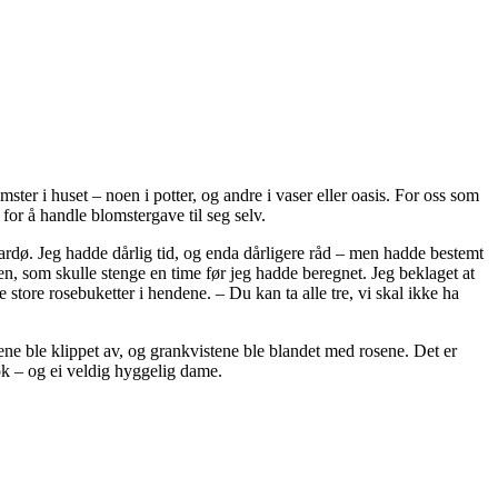
mster i huset – noen i potter, og andre i vaser eller oasis. For oss som
for å handle blomstergave til seg selv.
Vardø. Jeg hadde dårlig tid, og enda dårligere råd – men hadde bestemt
en, som skulle stenge en time før jeg hadde beregnet. Jeg beklaget at
store rosebuketter i hendene. – Du kan ta alle tre, vi skal ikke ha
einene ble klippet av, og grankvistene ble blandet med rosene. Det er
ok – og ei veldig hyggelig dame.