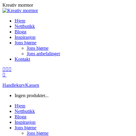
Skip
Kreativ mormor
to
content
Hjem
Nettbutikk
Blogg
Inspirasjon
Jons hjørne
Jons hjørne
Jons anbefalinger
Kontakt
Facebook
Instagram
Mail
page
page
page
opens
opens
opens
Handlekurv
Kassen
in
in
in
new
new
new
Ingen produkter...
window
window
window
Hjem
Nettbutikk
Blogg
Inspirasjon
Jons hjørne
Jons hjørne