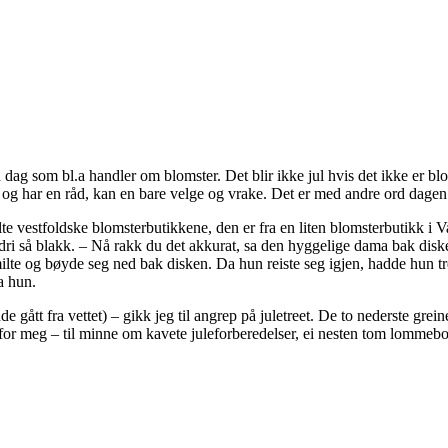
n dag som bl.a handler om blomster. Det blir ikke jul hvis det ikke er blo
, og har en råd, kan en bare velge og vrake. Det er med andre ord dagen 
lte vestfoldske blomsterbutikkene, den er fra en liten blomsterbutikk i 
aldri så blakk. – Nå rakk du det akkurat, sa den hyggelige dama bak disk
lte og bøyde seg ned bak disken. Da hun reiste seg igjen, hadde hun tre 
a hun.
dde gått fra vettet) – gikk jeg til angrep på juletreet. De to nederste gr
t for meg – til minne om kavete juleforberedelser, ei nesten tom lommeb