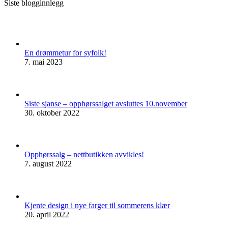
Siste blogginnlegg
En drømmetur for syfolk!
7. mai 2023
Siste sjanse – opphørssalget avsluttes 10.november
30. oktober 2022
Opphørssalg – nettbutikken avvikles!
7. august 2022
Kjente design i nye farger til sommerens klær
20. april 2022