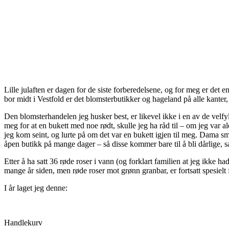
Lille julaften er dagen for de siste forberedelsene, og for meg er det e
bor midt i Vestfold er det blomsterbutikker og hageland på alle kanter
Den blomsterhandelen jeg husker best, er likevel ikke i en av de velfy
meg for at en bukett med noe rødt, skulle jeg ha råd til – om jeg var 
jeg kom seint, og lurte på om det var en bukett igjen til meg. Dama smi
åpen butikk på mange dager – så disse kommer bare til å bli dårlige, s
Etter å ha satt 36 røde roser i vann (og forklart familien at jeg ikke ha
mange år siden, men røde roser mot grønn granbar, er fortsatt spesiel
I år laget jeg denne:
Handlekurv