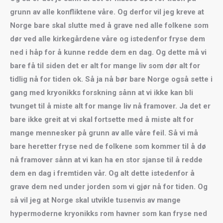
grunn av alle konfliktene våre. Og derfor vil jeg kreve at
Norge bare skal slutte med å grave ned alle folkene som
dør ved alle kirkegårdene våre og istedenfor fryse dem
ned i håp for å kunne redde dem en dag. Og dette må vi
bare få til siden det er alt for mange liv som dør alt for
tidlig nå for tiden ok. Så ja nå bør bare Norge også sette i
gang med kryonikks forskning sånn at vi ikke kan bli
tvunget til å miste alt for mange liv nå framover. Ja det er
bare ikke greit at vi skal fortsette med å miste alt for
mange mennesker på grunn av alle våre feil. Så vi må
bare heretter fryse ned de folkene som kommer til å dø
nå framover sånn at vi kan ha en stor sjanse til å redde
dem en dag i fremtiden vår. Og alt dette istedenfor å
grave dem ned under jorden som vi gjør nå for tiden. Og
så vil jeg at Norge skal utvikle tusenvis av mange
hypermoderne kryonikks rom havner som kan fryse ned