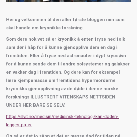
Hei og velkommen til den aller første bloggen min som
skal handle om kryonikks forskning.
Som dere nok vet så er kryonikk å enten fryse ned folk
som dør i håp for å kunne gjenopplive dem en dag i
fremtiden. Eller å fryse ned astronauter i dypt kryosøvn
for å kunne sende dem til andre solsystemer og galakser
en vakker dag i fremtiden. Og dere kan for eksempel
lære kjempemasse om fremtidens hypermorderne
kryonikks gjenopplivning av de døde i denne norske
forsknings ILLUSTRERT VITENSKAPS NETTSIDEN
UNDER HER BARE SE SELV.
https://illvit.no/medisin/medisinsk-teknologi/kan-doden-
legges-pa-is.
Og så er det jo sånn at det er masse død for tiden på