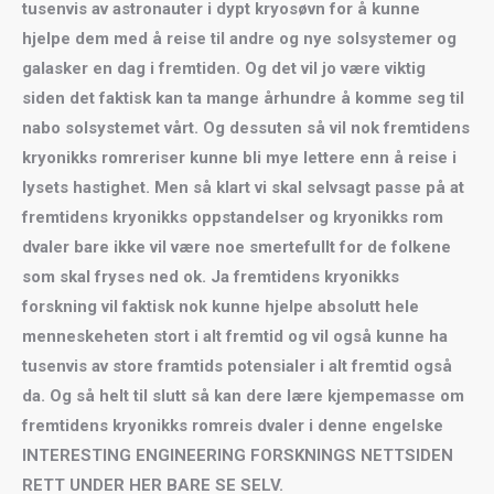
tusenvis av astronauter i dypt kryosøvn for å kunne
hjelpe dem med å reise til andre og nye solsystemer og
galasker en dag i fremtiden. Og det vil jo være viktig
siden det faktisk kan ta mange århundre å komme seg til
nabo solsystemet vårt. Og dessuten så vil nok fremtidens
kryonikks romreriser kunne bli mye lettere enn å reise i
lysets hastighet. Men så klart vi skal selvsagt passe på at
fremtidens kryonikks oppstandelser og kryonikks rom
dvaler bare ikke vil være noe smertefullt for de folkene
som skal fryses ned ok. Ja fremtidens kryonikks
forskning vil faktisk nok kunne hjelpe absolutt hele
menneskeheten stort i alt fremtid og vil også kunne ha
tusenvis av store framtids potensialer i alt fremtid også
da. Og så helt til slutt så kan dere lære kjempemasse om
fremtidens kryonikks romreis dvaler i denne engelske
INTERESTING ENGINEERING FORSKNINGS NETTSIDEN
RETT UNDER HER BARE SE SELV.