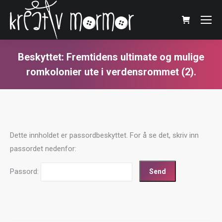
Beskyttet: Fremtidens ultimate og mulige
romkolonier ute i verdensrommet (2).
You are here:
Dette innholdet er passordbeskyttet. For å se det, skriv inn
passordet nedenfor:
Passord: