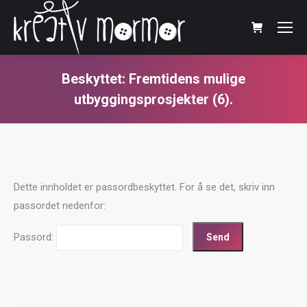
Beskyttet: Fremtidens mulige
utbyggingsprosjekter (6).
You are here:
Dette innholdet er passordbeskyttet. For å se det, skriv inn
passordet nedenfor:
Passord: