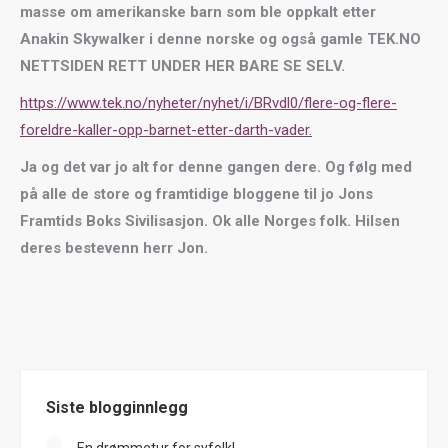
masse om amerikanske barn som ble oppkalt etter
Anakin Skywalker i denne norske og også gamle TEK.NO
NETTSIDEN RETT UNDER HER BARE SE SELV.
https://www.tek.no/nyheter/nyhet/i/BRvdl0/flere-og-flere-
foreldre-kaller-opp-barnet-etter-darth-vader.
Ja og det var jo alt for denne gangen dere. Og følg med
på alle de store og framtidige bloggene til jo Jons
Framtids Boks Sivilisasjon. Ok alle Norges folk. Hilsen
deres bestevenn herr Jon.
Siste blogginnlegg
En drømmetur for syfolk!