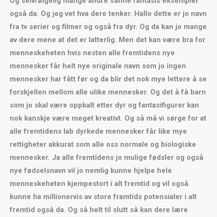
Og selvfølgelig mange andre sånne fantasis eksempler
også da. Og jeg vet hva dere tenker. Hallo dette er jo navn
fra tv serier og filmer og også fra dyr. Og da kan jo mange
av dere mene at det er latterlig. Men det kan være bra for
menneskeheten hvis nesten alle fremtidens nye
mennesker får helt nye originale navn som jo ingen
mennesker har fått før og da blir det nok mye lettere å se
forskjellen mellom alle ulike mennesker. Og det å få barn
som jo skal være oppkalt etter dyr og fantasifigurer kan
nok kanskje være meget kreativt. Og så må vi sørge for at
alle fremtidens lab dyrkede mennesker får like mye
rettigheter akkurat som alle oss normale og biologiske
mennesker. Ja alle fremtidens jo mulige fødsler og også
nye fødselsnavn vil jo nemlig kunne hjelpe hele
menneskeheten kjempestort i alt fremtid og vil også
kunne ha millionervis av store framtids potensialer i alt
fremtid også da. Og så helt til slutt så kan dere lære