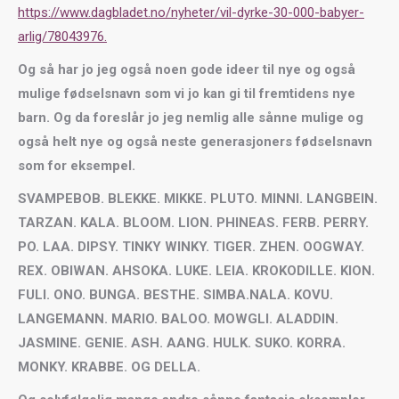
https://www.dagbladet.no/nyheter/vil-dyrke-30-000-babyer-
arlig/78043976.
Og så har jo jeg også noen gode ideer til nye og også
mulige fødselsnavn som vi jo kan gi til fremtidens nye
barn. Og da foreslår jo jeg nemlig alle sånne mulige og
også helt nye og også neste generasjoners fødselsnavn
som for eksempel.
SVAMPEBOB. BLEKKE. MIKKE. PLUTO. MINNI. LANGBEIN.
TARZAN. KALA. BLOOM. LION. PHINEAS. FERB. PERRY.
PO. LAA. DIPSY. TINKY WINKY. TIGER.
ZHEN. OOGWAY.
REX.
OBIWAN. AHSOKA. LUKE. LEIA. KROKODILLE. KION.
FULI. ONO. BUNGA. BESTHE. SIMBA.NALA. KOVU.
LANGEMANN. MARIO. BALOO. MOWGLI. ALADDIN.
JASMINE. GENIE. ASH. AANG. HULK. SUKO. KORRA.
MONKY. KRABBE. OG DELLA.