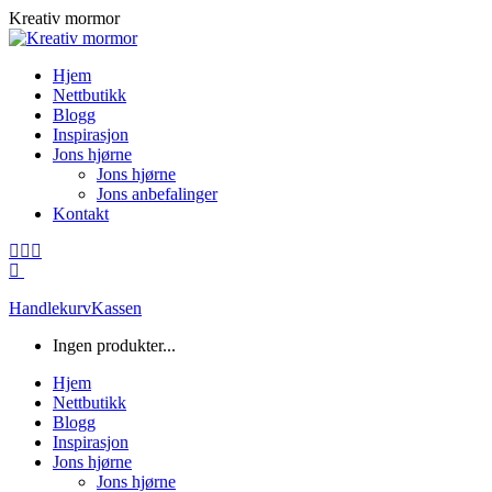
Skip
Kreativ mormor
to
content
Hjem
Nettbutikk
Blogg
Inspirasjon
Jons hjørne
Jons hjørne
Jons anbefalinger
Kontakt
Facebook
Instagram
Mail
page
page
page
opens
opens
opens
Handlekurv
Kassen
in
in
in
new
new
new
Ingen produkter...
window
window
window
Hjem
Nettbutikk
Blogg
Inspirasjon
Jons hjørne
Jons hjørne