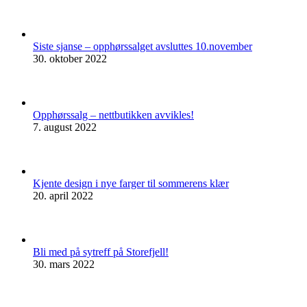
Siste sjanse – opphørssalget avsluttes 10.november
30. oktober 2022
Opphørssalg – nettbutikken avvikles!
7. august 2022
Kjente design i nye farger til sommerens klær
20. april 2022
Bli med på sytreff på Storefjell!
30. mars 2022