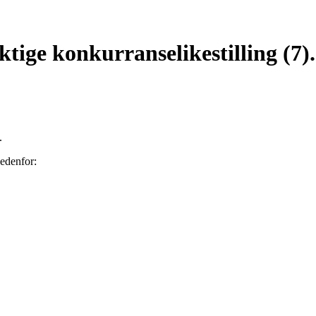
tige konkurranselikestilling (7).
.
nedenfor: