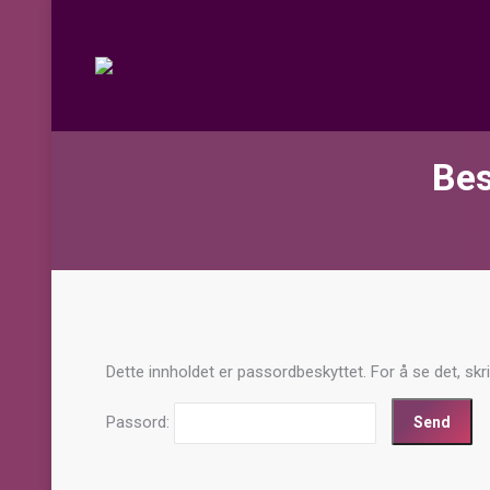
Bes
Dette innholdet er passordbeskyttet. For å se det, skr
Passord: