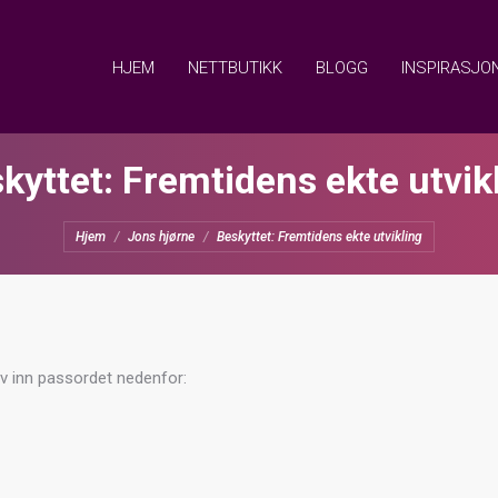
HJEM
NETTBUTIKK
BLOGG
INSPIRASJO
kyttet: Fremtidens ekte utvik
You are here:
Hjem
Jons hjørne
Beskyttet: Fremtidens ekte utvikling
iv inn passordet nedenfor: