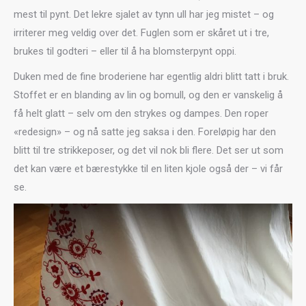
mest til pynt. Det lekre sjalet av tynn ull har jeg mistet – og
irriterer meg veldig over det. Fuglen som er skåret ut i tre,
brukes til godteri – eller til å ha blomsterpynt oppi.
Duken med de fine broderiene har egentlig aldri blitt tatt i bruk.
Stoffet er en blanding av lin og bomull, og den er vanskelig å
få helt glatt – selv om den strykes og dampes. Den roper
«redesign» – og nå satte jeg saksa i den. Foreløpig har den
blitt til tre strikkeposer, og det vil nok bli flere. Det ser ut som
det kan være et bærestykke til en liten kjole også der – vi får
se.