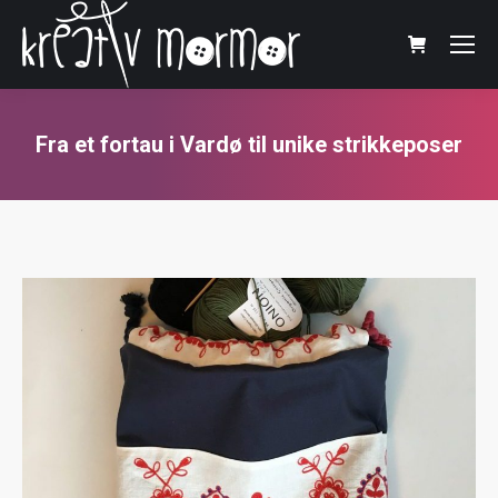
Fra et fortau i Vardø til unike strikkeposer
You are here: