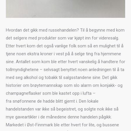
Hvordan det gikk med russehandelen? Til å begynne med kom
det selgere med produkter som var kjøpt inn for videresalg.
Etter hvert kom det også vanlige folk som så en mulighet til å
tjene noen ekstra kroner i vest på å selge ting fra hjemmene
sine. Antallet som kom ble etter hvert vanskelig å handtere for
tollmyndighetene – selvsagt benyttet noen anledningen til å ta
med seg alkohol og tobakk til salgsstandene sine. Det gikk
historier om brøytemannskap som slo alarm om konjakk- og
champagneflasker som ble kastet opp i lufta –
fra snøfonnene de hadde blitt gjemt i. Den lokale
handelstanden var ikke så begeistret, og solgte nok ikke så
mye gaveartikler i de månedene denne handelen pågikk.
Markedet i Øst-Finnmark ble etter hvert for lite, og bussene