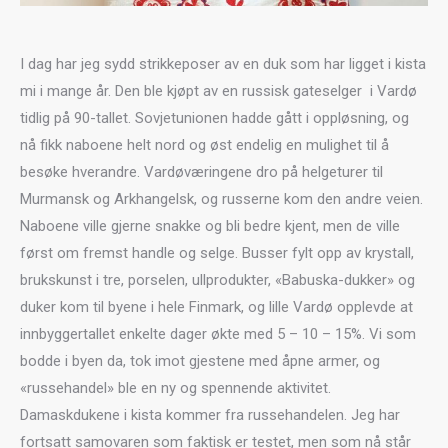
I dag har jeg sydd strikkeposer av en duk som har ligget i kista
mi i mange år. Den ble kjøpt av en russisk gateselger i Vardø
tidlig på 90-tallet. Sovjetunionen hadde gått i oppløsning, og
nå fikk naboene helt nord og øst endelig en mulighet til å
besøke hverandre. Vardøværingene dro på helgeturer til
Murmansk og Arkhangelsk, og russerne kom den andre veien.
Naboene ville gjerne snakke og bli bedre kjent, men de ville
først om fremst handle og selge. Busser fylt opp av krystall,
brukskunst i tre, porselen, ullprodukter, «Babuska-dukker» og
duker kom til byene i hele Finmark, og lille Vardø opplevde at
innbyggertallet enkelte dager økte med 5 – 10 – 15%. Vi som
bodde i byen da, tok imot gjestene med åpne armer, og
«russehandel» ble en ny og spennende aktivitet.
Damaskdukene i kista kommer fra russehandelen. Jeg har
fortsatt samovaren som faktisk er testet, men som nå står