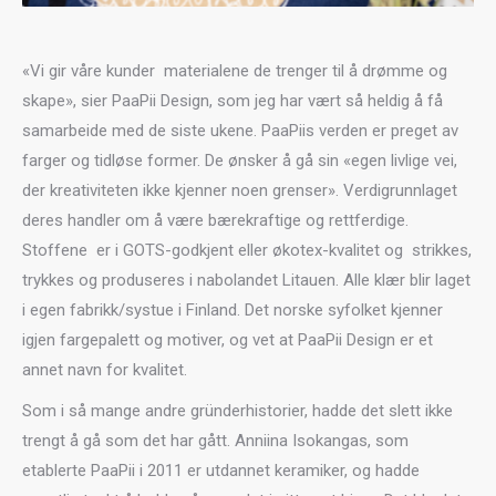
«Vi gir våre kunder materialene de trenger til å drømme og
skape», sier PaaPii Design, som jeg har vært så heldig å få
samarbeide med de siste ukene. PaaPiis verden er preget av
farger og tidløse former. De ønsker å gå sin «egen livlige vei,
der kreativiteten ikke kjenner noen grenser». Verdigrunnlaget
deres handler om å være bærekraftige og rettferdige.
Stoffene er i GOTS-godkjent eller økotex-kvalitet og strikkes,
trykkes og produseres i nabolandet Litauen. Alle klær blir laget
i egen fabrikk/systue i Finland. Det norske syfolket kjenner
igjen fargepalett og motiver, og vet at PaaPii Design er et
annet navn for kvalitet.
Som i så mange andre gründerhistorier, hadde det slett ikke
trengt å gå som det har gått. Anniina Isokangas, som
etablerte PaaPii i 2011 er utdannet keramiker, og hadde