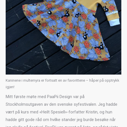
Kaninene i multemyra er fortsatt en av favorittene – håper på opptrykk
igjen!
Mitt første møte med PaaPii Design var på
Stockholmsutgaven av den svenske syfestivalen. Jeg hadde
vært på kurs med «Heilt Spesiell»-forfatter Kristin, og hun
hadde gitt gode råd om hvilke stander jeg burde besøke når