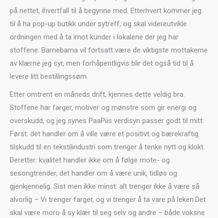
på nettet, ihvertfall til å begynne med. Etterhvert kommer jeg
til å ha pop-up butikk under sytreff, og skal videreutvikle
ordningen med å ta imot kunder i lokalene der jeg har
stoffene. Barnebarna vil fortsatt være de viktigste mottakerne
av klærne jeg syr, men forhåpentligvis blir det også tid til å
levere litt bestillingssøm.
Etter omtrent en måneds drift, kjennes dette veldig bra.
Stoffene har farger, motiver og mønstre som gir energi og
overskudd, og jeg synes PaaPiis verdisyn passer godt til mitt:
Først: det handler om å ville være et positivt og bærekraftig
tilskudd til en tekstilindustri som trenger å tenke nytt og klokt.
Deretter: kvalitet handler ikke om å følge mote- og
sesongtrender, det handler om å være unik, tidløs og
gjenkjennelig. Sist men ikke minst: alt trenger ikke å være så
alvorlig – Vi trenger farger, og vi trenger å ta vare på leken.Det
skal være moro å sy klær til seg selv og andre – både voksne