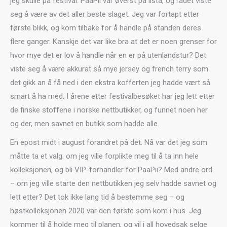
jeg skulle på festival. PaaPii var øverst på lista, og rådet viste
seg å være av det aller beste slaget. Jeg var fortapt etter
første blikk, og kom tilbake for å handle på standen deres
flere ganger. Kanskje det var like bra at det er noen grenser for
hvor mye det er lov å handle når en er på utenlandstur? Det
viste seg å være akkurat så mye jersey og french terry som
det gikk an å få ned i den ekstra kofferten jeg hadde vært så
smart å ha med. I årene etter festivalbesøket har jeg lett etter
de finske stoffene i norske nettbutikker, og funnet noen her
og der, men savnet en butikk som hadde alle.
En epost midt i august forandret på det. Nå var det jeg som
måtte ta et valg: om jeg ville forplikte meg til å ta inn hele
kolleksjonen, og bli VIP-forhandler for PaaPii? Med andre ord
– om jeg ville starte den nettbutikken jeg selv hadde savnet og
lett etter? Det tok ikke lang tid å bestemme seg – og
høstkolleksjonen 2020 var den første som kom i hus. Jeg
kommer til å holde meg til planen, og vil i all hovedsak selge