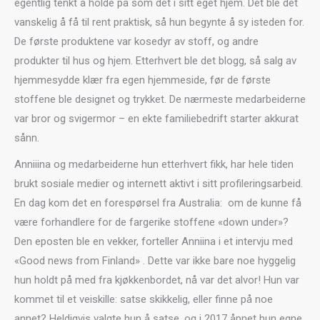
egentlig tenkt å holde på som det i sitt eget hjem. Det ble det
vanskelig å få til rent praktisk, så hun begynte å sy isteden for.
De første produktene var kosedyr av stoff, og andre
produkter til hus og hjem. Etterhvert ble det blogg, så salg av
hjemmesydde klær fra egen hjemmeside, før de første
stoffene ble designet og trykket. De nærmeste medarbeiderne
var bror og svigermor – en ekte familiebedrift starter akkurat
sånn.
Anniiina og medarbeiderne hun etterhvert fikk, har hele tiden
brukt sosiale medier og internett aktivt i sitt profileringsarbeid.
En dag kom det en forespørsel fra Australia: om de kunne få
være forhandlere for de fargerike stoffene «down under»?
Den eposten ble en vekker, forteller Anniina i et intervju med
«Good news from Finland» . Dette var ikke bare noe hyggelig
hun holdt på med fra kjøkkenbordet, nå var det alvor! Hun var
kommet til et veiskille: satse skikkelig, eller finne på noe
annet? Heldigvis valgte hun å satse, og i 2017 åpnet hun egne