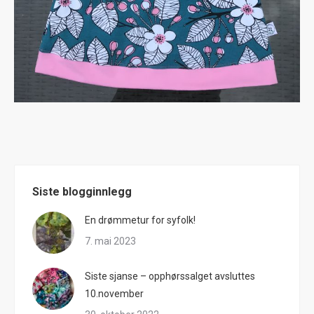
Siste blogginnlegg
En drømmetur for syfolk!
7. mai 2023
Siste sjanse – opphørssalget avsluttes
10.november