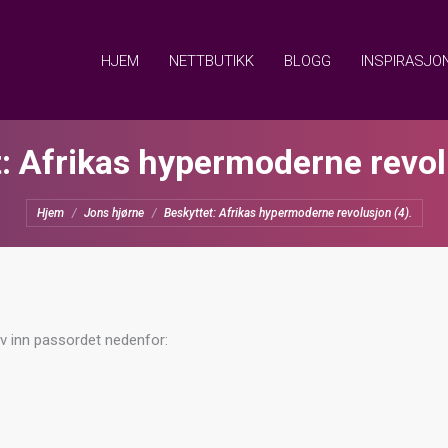
HJEM
NETTBUTIKK
BLOGG
INSPIRASJO
: Afrikas hypermoderne revol
You are here:
Hjem
Jons hjørne
Beskyttet: Afrikas hypermoderne revolusjon (4).
iv inn passordet nedenfor: