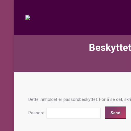
Beskyttet
Dette innholdet er passordbeskyttet. For å se det, skr
Passord: