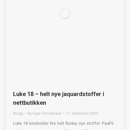
Luke 18 – helt nye jaquardstoffer i
nettbutikken
Blogg
By
Inger Christensen
17. desember 2020
Luke 18 inneholder fire helt flunka, nye stoffer. PaaPii