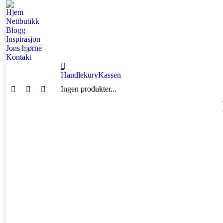
Hjem
Nettbutikk
Blogg
Inspirasjon
Jons hjørne
Kontakt
Handlekurv
Kassen
Ingen produkter...
Facebook
Instagram
Mail
page
page
page
opens
opens
opens
in
in
in
new
new
new
window
window
window