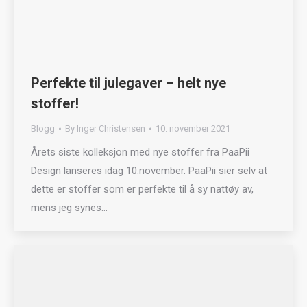
Perfekte til julegaver – helt nye
stoffer!
Blogg
By
Inger Christensen
10. november 2021
Årets siste kolleksjon med nye stoffer fra PaaPii
Design lanseres idag 10.november. PaaPii sier selv at
dette er stoffer som er perfekte til å sy nattøy av,
mens jeg synes…