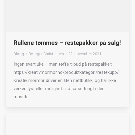
Rullene tømmes – restepakker på salg!
Blogg
By
Inger Christensen
22. november 2021
Ingen svart uke – men tøffe tilbud på restepakker:
https://kreativmormor.no/produktkategori/restekupp/
Kreativ mormor driver en liten nettbutikk, og har ikke
verken lyst eller mulighet til å satse tungt i den
masete…